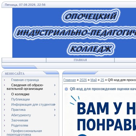
Пятница, 07.08.2026, 22:56
ГЛАВНАЯ
МЕНЮ САЙТА
Главная страница
Главная
»
2026
»
Май
»
25
» QR-код для прохо
Сведения об образо-
QR-код для прохождения оценки ка
вательной организации
О колледже
Публикации
Информация для студентов
Практика
Абитуриенту
Заочникам
Родителям
Профессиональная
переподготовка