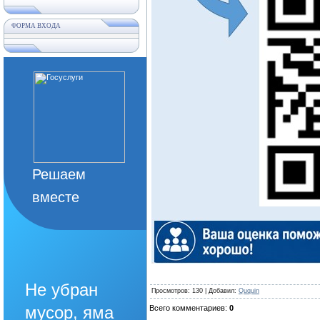
ФОРМА ВХОДА
Решаем
вместе
Не убран
Просмотров
: 130 |
Добавил
:
Ququin
мусор, яма
Всего комментариев
:
0