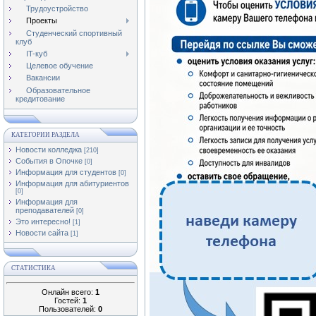
Трудоустройство
Проекты
Студенческий спортивный
клуб
IT-куб
Целевое обучение
Вакансии
Образовательное
кредитование
КАТЕГОРИИ РАЗДЕЛА
Новости колледжа
[210]
События в Опочке
[0]
Информация для студентов
[0]
Информация для абитуриентов
[0]
Информация для
преподавателей
[0]
Это интересно!
[1]
Новости сайта
[1]
СТАТИСТИКА
Онлайн всего:
1
Гостей:
1
Пользователей:
0