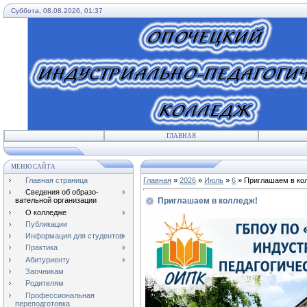
Суббота, 08.08.2026, 01:37
ГЛАВНАЯ
МЕНЮ САЙТА
Главная страница
Главная
»
2026
»
Июль
»
6
» Приглашаем в ко
Сведения об образо-
Приглашаем в колледж!
вательной организации
О колледже
Публикации
Информация для студентов
Практика
Абитуриенту
Заочникам
Родителям
Профессиональная
переподготовка