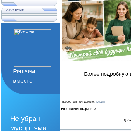
ФОРМА ВХОДА
Решаем
Более подробную 
вместе
Просмотров
: 79 |
Добавил
:
Ququin
Всего комментариев
:
0
Не убран
Доба
мусор, яма