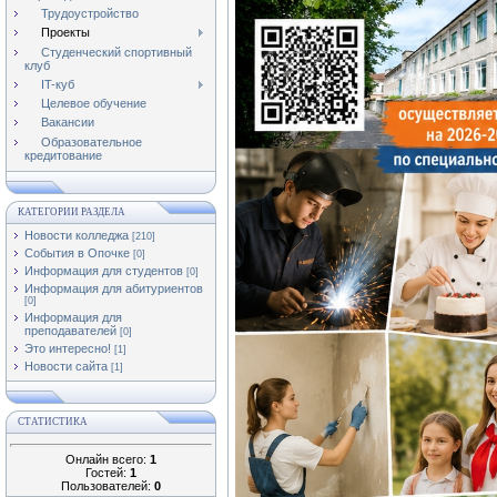
Трудоустройство
Проекты
Студенческий спортивный
клуб
IT-куб
Целевое обучение
Вакансии
Образовательное
кредитование
КАТЕГОРИИ РАЗДЕЛА
Новости колледжа
[210]
События в Опочке
[0]
Информация для студентов
[0]
Информация для абитуриентов
[0]
Информация для
преподавателей
[0]
Это интересно!
[1]
Новости сайта
[1]
СТАТИСТИКА
Онлайн всего:
1
Гостей:
1
Пользователей:
0